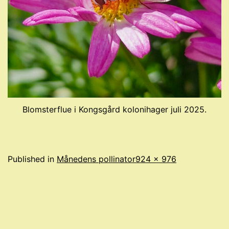
Blomsterflue i Kongsgård kolonihager juli 2025.
Full
Published in
Månedens pollinator
924 × 976
size