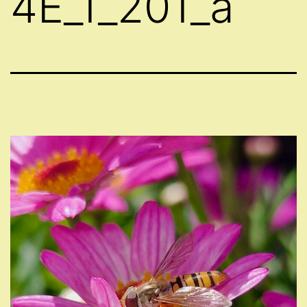
4E_1_201_a