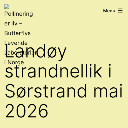
Skip
Pollinering
Menu
to
er
content
liv
-
Landøy
Butterflys
Levende
strandnellik i
Laboratorier
i
Sørstrand mai
Norge
2026