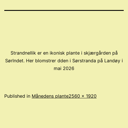
Strandnellik er en ikonisk plante i skjærgården på
Sørlndet. Her blomstrer dden i Sørstranda på Landøy i
mai 2026
Full
Published in
Månedens plante
2560 × 1920
size