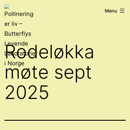
Skip
Pollinering
Menu
to
er
content
liv
-
Rodeløkka
Butterflys
Levende
møte sept
Laboratorier
i
2025
Norge